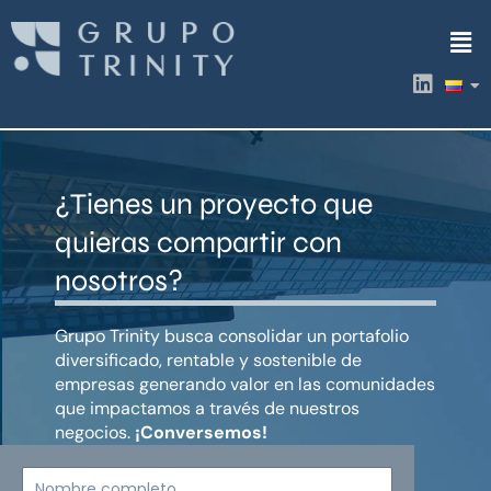
Ir
Men
al
contenido
L
i
n
k
e
d
¿Tienes un proyecto que
i
n
quieras compartir con
nosotros?
Grupo Trinity busca consolidar un portafolio
diversificado, rentable y sostenible de
empresas generando valor en las comunidades
que impactamos a través de nuestros
negocios.
¡Conversemos!
Nombre