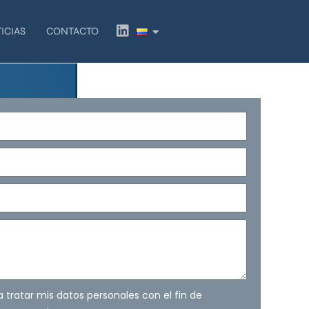
L
ICIAS
CONTACTO
i
n
k
e
d
i
n
ra tratar mis datos personales con el fin de