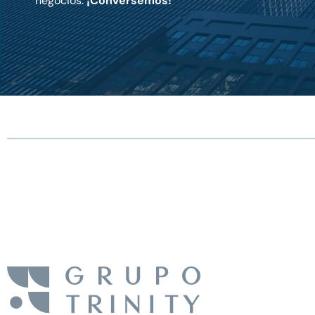
negocios.
¡Conversemos!