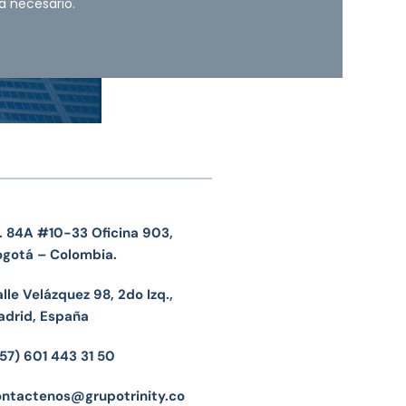
a necesario.
. 84A #10-33 Oficina 903,
ogotá – Colombia.
lle Velázquez 98, 2do Izq.,
adrid, España
57) 601 443 31 50
ontactenos@grupotrinity.co