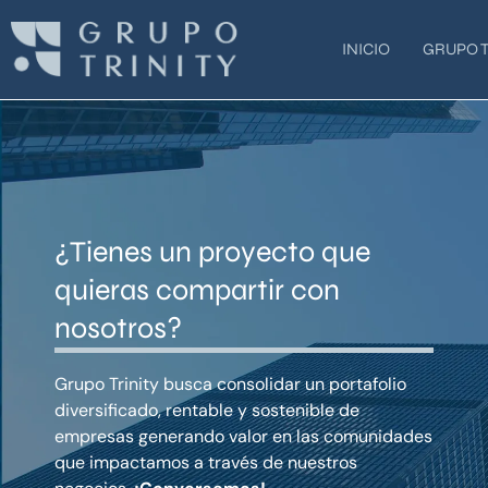
Ir
al
INICIO
GRUPO T
contenido
¿Tienes un proyecto que
quieras compartir con
nosotros?
Grupo Trinity busca consolidar un portafolio
diversificado, rentable y sostenible de
empresas generando valor en las comunidades
que impactamos a través de nuestros