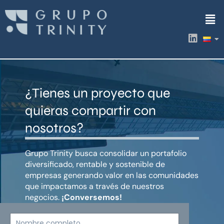
Ir
Men
al
contenido
L
i
n
k
e
d
¿Tienes un proyecto que
i
n
quieras compartir con
nosotros?
Grupo Trinity busca consolidar un portafolio
diversificado, rentable y sostenible de
empresas generando valor en las comunidades
que impactamos a través de nuestros
negocios.
¡Conversemos!
Nombre