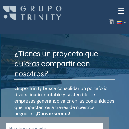
Ir
Men
al
contenido
L
i
n
k
e
d
¿Tienes un proyecto que
i
n
quieras compartir con
nosotros?
Grupo Trinity busca consolidar un portafolio
diversificado, rentable y sostenible de
empresas generando valor en las comunidades
que impactamos a través de nuestros
negocios.
¡Conversemos!
Nombre