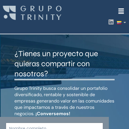
Ir
Men
al
contenido
L
i
n
k
e
d
¿Tienes un proyecto que
i
n
quieras compartir con
nosotros?
Grupo Trinity busca consolidar un portafolio
diversificado, rentable y sostenible de
empresas generando valor en las comunidades
que impactamos a través de nuestros
negocios.
¡Conversemos!
Nombre