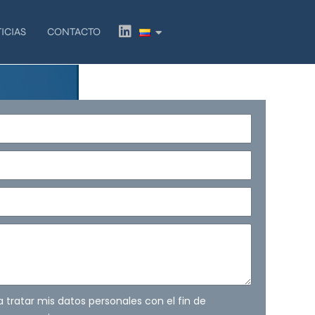
L
ICIAS
CONTACTO
i
n
k
e
d
i
n
ra tratar mis datos personales con el fin de