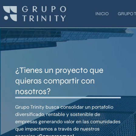
Ir
al
INICIO
GRUPO T
contenido
¿Tienes un proyecto que
quieras compartir con
nosotros?
Grupo Trinity busca consolidar un portafolio
diversificado, rentable y sostenible de
empresas generando valor en las comunidades
que impactamos a través de nuestros