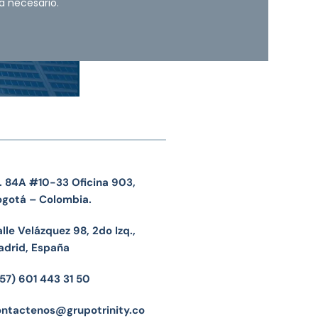
a necesario.
. 84A #10-33 Oficina 903,
ogotá – Colombia.
lle Velázquez 98, 2do Izq.,
adrid, España
57) 601 443 31 50
ontactenos@grupotrinity.co