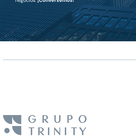
negocios.
¡Conversemos!