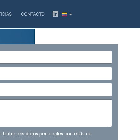
L
ICIAS
CONTACTO
i
n
k
e
d
i
n
ra tratar mis datos personales con el fin de