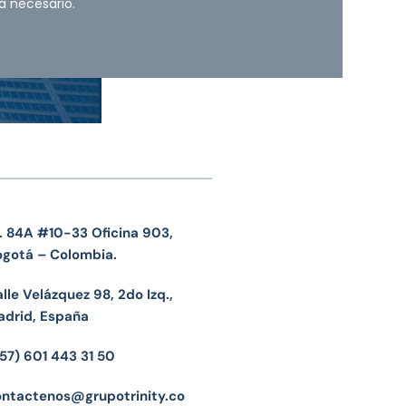
a necesario.
. 84A #10-33 Oficina 903,
ogotá – Colombia.
lle Velázquez 98, 2do Izq.,
adrid, España
57) 601 443 31 50
ontactenos@grupotrinity.co