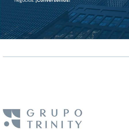
negocios.
¡Conversemos!