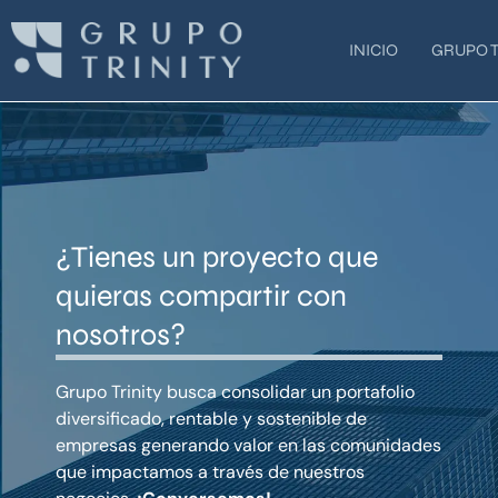
Ir
al
INICIO
GRUPO T
contenido
¿Tienes un proyecto que
quieras compartir con
nosotros?
Grupo Trinity busca consolidar un portafolio
diversificado, rentable y sostenible de
empresas generando valor en las comunidades
que impactamos a través de nuestros