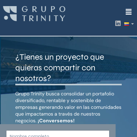
Ir
Men
al
contenido
L
i
n
k
e
d
¿Tienes un proyecto que
i
n
quieras compartir con
nosotros?
Grupo Trinity busca consolidar un portafolio
diversificado, rentable y sostenible de
empresas generando valor en las comunidades
que impactamos a través de nuestros
negocios.
¡Conversemos!
Nombre