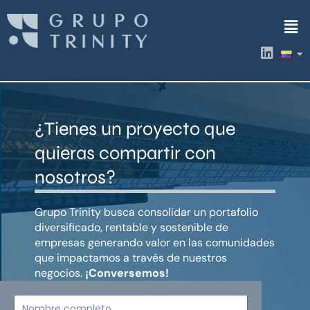
Ir
Men
al
contenido
L
i
n
k
e
d
¿Tienes un proyecto que
i
n
quieras compartir con
nosotros?
Grupo Trinity busca consolidar un portafolio
diversificado, rentable y sostenible de
empresas generando valor en las comunidades
que impactamos a través de nuestros
negocios.
¡Conversemos!
Nombre