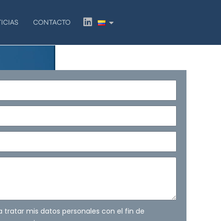
L
ICIAS
CONTACTO
i
n
k
e
d
i
n
ra tratar mis datos personales con el fin de