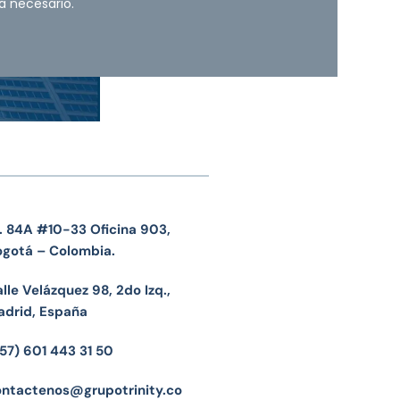
a necesario.
. 84A #10-33 Oficina 903,
ogotá – Colombia.
lle Velázquez 98, 2do Izq.,
adrid, España
57) 601 443 31 50
ontactenos@grupotrinity.co