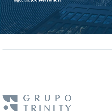
negocios.
¡Conversemos!