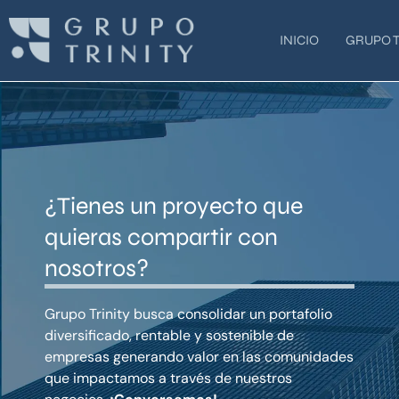
Ir
al
INICIO
GRUPO T
contenido
¿Tienes un proyecto que
quieras compartir con
nosotros?
Grupo Trinity busca consolidar un portafolio
diversificado, rentable y sostenible de
empresas generando valor en las comunidades
que impactamos a través de nuestros