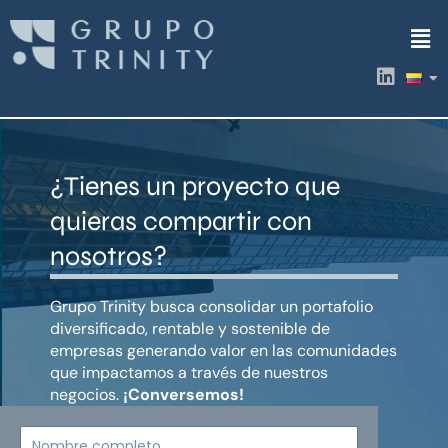
Ir
Men
al
contenido
L
i
n
k
e
d
¿Tienes un proyecto que
i
n
quieras compartir con
nosotros?
Grupo Trinity busca consolidar un portafolio
diversificado, rentable y sostenible de
empresas generando valor en las comunidades
que impactamos a través de nuestros
negocios.
¡Conversemos!
Nombre