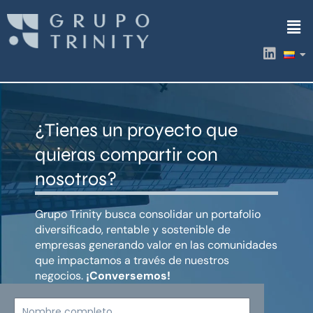
Ir
Men
al
contenido
L
i
n
k
e
d
¿Tienes un proyecto que
i
n
quieras compartir con
nosotros?
Grupo Trinity busca consolidar un portafolio
diversificado, rentable y sostenible de
empresas generando valor en las comunidades
que impactamos a través de nuestros
negocios.
¡Conversemos!
Nombre