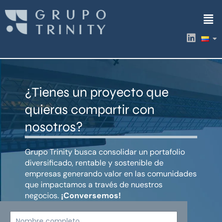
Ir
Men
al
contenido
L
i
n
k
e
d
¿Tienes un proyecto que
i
n
quieras compartir con
nosotros?
Grupo Trinity busca consolidar un portafolio
diversificado, rentable y sostenible de
empresas generando valor en las comunidades
que impactamos a través de nuestros
negocios.
¡Conversemos!
Nombre