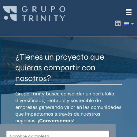
Ir
Men
al
contenido
L
i
n
k
e
d
¿Tienes un proyecto que
i
n
quieras compartir con
nosotros?
Grupo Trinity busca consolidar un portafolio
diversificado, rentable y sostenible de
empresas generando valor en las comunidades
que impactamos a través de nuestros
negocios.
¡Conversemos!
Nombre