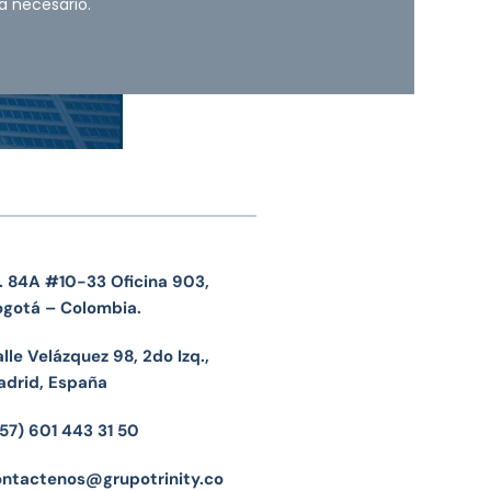
a necesario.
. 84A #10-33 Oficina 903,
ogotá – Colombia.
lle Velázquez 98, 2do Izq.,
adrid, España
57) 601 443 31 50
ontactenos@grupotrinity.co