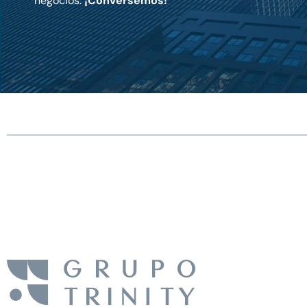
negocios.
¡Conversemos!