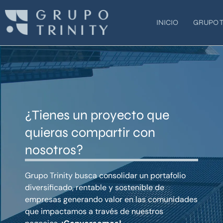
Ir
al
INICIO
GRUPO T
contenido
¿Tienes un proyecto que
quieras compartir con
nosotros?
Grupo Trinity busca consolidar un portafolio
diversificado, rentable y sostenible de
empresas generando valor en las comunidades
que impactamos a través de nuestros