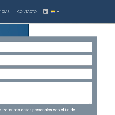
L
ICIAS
CONTACTO
i
n
k
e
d
i
n
ra tratar mis datos personales con el fin de