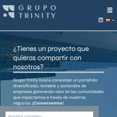
Ir
Men
al
contenido
L
i
n
k
e
d
¿Tienes un proyecto que
i
n
quieras compartir con
nosotros?
Grupo Trinity busca consolidar un portafolio
diversificado, rentable y sostenible de
empresas generando valor en las comunidades
que impactamos a través de nuestros
negocios.
¡Conversemos!
Nombre