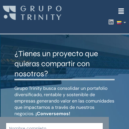
Ir
Men
al
contenido
L
i
n
k
e
d
¿Tienes un proyecto que
i
n
quieras compartir con
nosotros?
Grupo Trinity busca consolidar un portafolio
diversificado, rentable y sostenible de
empresas generando valor en las comunidades
que impactamos a través de nuestros
negocios.
¡Conversemos!
Nombre