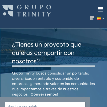
Ir
Men
al
contenido
L
i
n
k
e
d
¿Tienes un proyecto que
i
n
quieras compartir con
nosotros?
Grupo Trinity busca consolidar un portafolio
diversificado, rentable y sostenible de
empresas generando valor en las comunidades
que impactamos a través de nuestros
negocios.
¡Conversemos!
Nombre