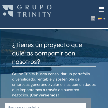
Ir
Men
al
contenido
L
i
n
k
e
d
¿Tienes un proyecto que
i
n
quieras compartir con
nosotros?
Grupo Trinity busca consolidar un portafolio
diversificado, rentable y sostenible de
empresas generando valor en las comunidades
que impactamos a través de nuestros
negocios.
¡Conversemos!
Nombre