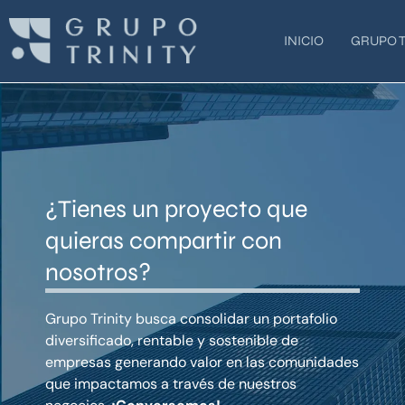
Ir
al
INICIO
GRUPO T
contenido
¿Tienes un proyecto que
quieras compartir con
nosotros?
Grupo Trinity busca consolidar un portafolio
diversificado, rentable y sostenible de
empresas generando valor en las comunidades
que impactamos a través de nuestros