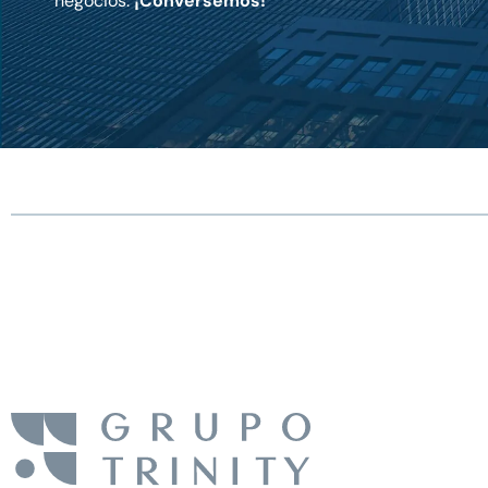
negocios.
¡Conversemos!