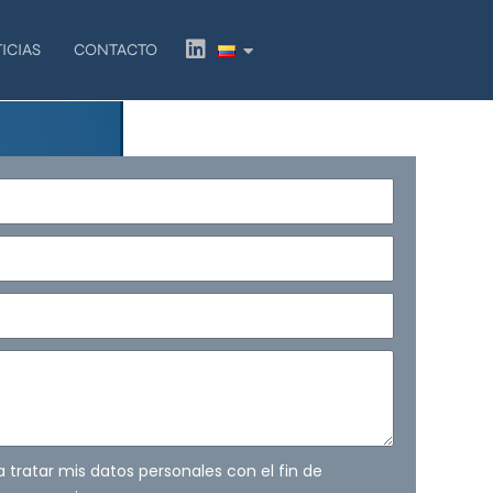
L
ICIAS
CONTACTO
i
n
k
e
d
i
n
ra tratar mis datos personales con el fin de