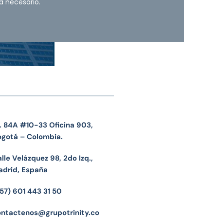
a necesario.
. 84A #10-33 Oficina 903,
ogotá – Colombia.
lle Velázquez 98, 2do Izq.,
adrid, España
57) 601 443 31 50
ontactenos@grupotrinity.co