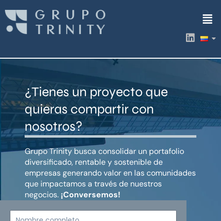
Ir
Men
al
contenido
L
i
n
k
e
d
¿Tienes un proyecto que
i
n
quieras compartir con
nosotros?
Grupo Trinity busca consolidar un portafolio
diversificado, rentable y sostenible de
empresas generando valor en las comunidades
que impactamos a través de nuestros
negocios.
¡Conversemos!
Nombre