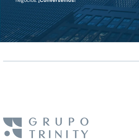
negocios.
¡Conversemos!