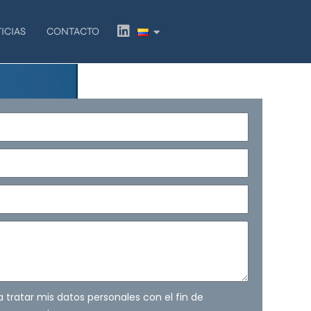
L
ICIAS
CONTACTO
i
n
k
e
d
i
n
ra tratar mis datos personales con el fin de