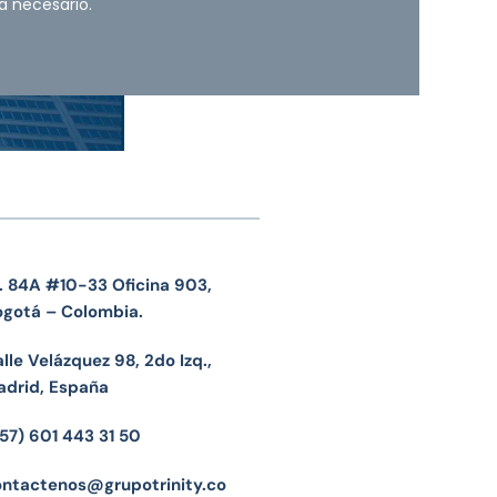
a necesario.
. 84A #10-33 Oficina 903,
ogotá – Colombia.
lle Velázquez 98, 2do Izq.,
adrid, España
57) 601 443 31 50
ontactenos@grupotrinity.co