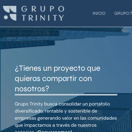
Ir
al
INICIO
GRUPO T
contenido
¿Tienes un proyecto que
quieras compartir con
nosotros?
Grupo Trinity busca consolidar un portafolio
diversificado, rentable y sostenible de
empresas generando valor en las comunidades
que impactamos a través de nuestros