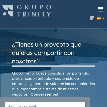
Ir
Men
al
contenido
L
i
n
k
e
d
¿Tienes un proyecto que
i
n
quieras compartir con
nosotros?
Grupo Trinity busca consolidar un portafolio
diversificado, rentable y sostenible de
empresas generando valor en las comunidades
que impactamos a través de nuestros
negocios.
¡Conversemos!
Nombre