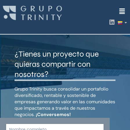
Ir
Men
al
contenido
L
i
n
k
e
d
¿Tienes un proyecto que
i
n
quieras compartir con
nosotros?
Grupo Trinity busca consolidar un portafolio
diversificado, rentable y sostenible de
empresas generando valor en las comunidades
que impactamos a través de nuestros
negocios.
¡Conversemos!
Nombre