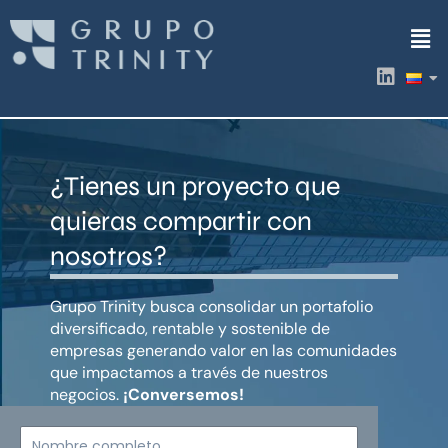
Ir
Men
al
contenido
L
i
n
k
e
d
¿Tienes un proyecto que
i
n
quieras compartir con
nosotros?
Grupo Trinity busca consolidar un portafolio
diversificado, rentable y sostenible de
empresas generando valor en las comunidades
que impactamos a través de nuestros
negocios.
¡Conversemos!
Nombre