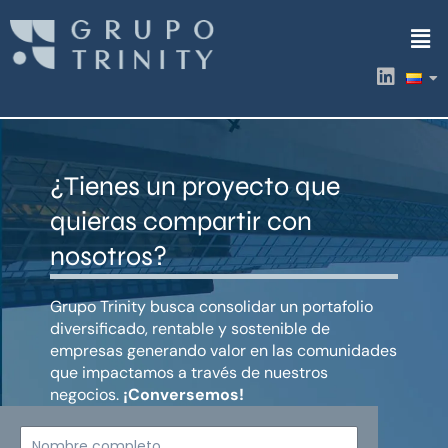
Ir
Men
al
contenido
L
i
n
k
e
d
¿Tienes un proyecto que
i
n
quieras compartir con
nosotros?
Grupo Trinity busca consolidar un portafolio
diversificado, rentable y sostenible de
empresas generando valor en las comunidades
que impactamos a través de nuestros
negocios.
¡Conversemos!
Nombre