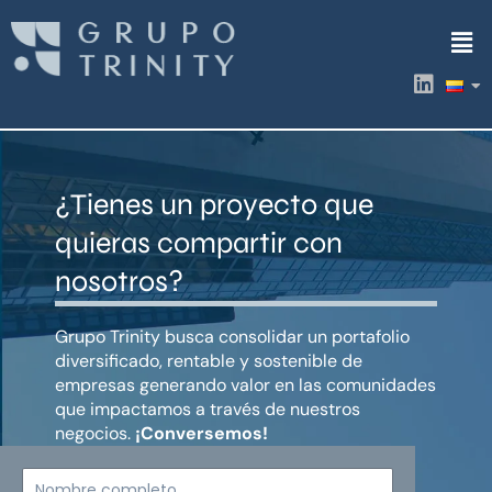
Ir
Men
al
contenido
L
i
n
k
e
d
¿Tienes un proyecto que
i
n
quieras compartir con
nosotros?
Grupo Trinity busca consolidar un portafolio
diversificado, rentable y sostenible de
empresas generando valor en las comunidades
que impactamos a través de nuestros
negocios.
¡Conversemos!
Nombre