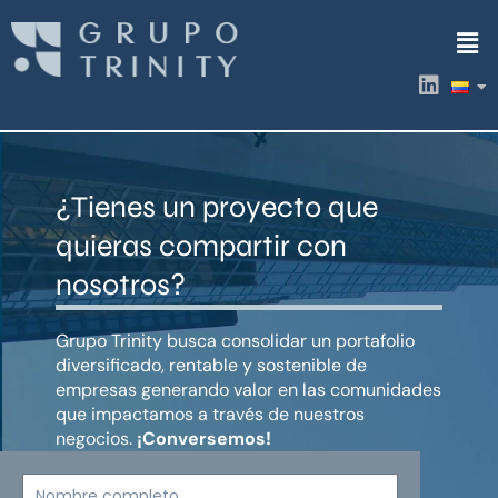
Ir
Men
al
contenido
L
i
n
k
e
d
¿Tienes un proyecto que
i
n
quieras compartir con
nosotros?
Grupo Trinity busca consolidar un portafolio
diversificado, rentable y sostenible de
empresas generando valor en las comunidades
que impactamos a través de nuestros
negocios.
¡Conversemos!
Nombre