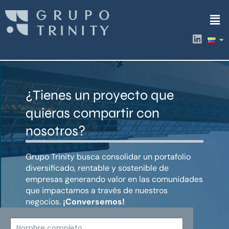
Ir
Men
al
contenido
L
i
n
k
e
d
¿Tienes un proyecto que
i
n
quieras compartir con
nosotros?
Grupo Trinity busca consolidar un portafolio
diversificado, rentable y sostenible de
empresas generando valor en las comunidades
que impactamos a través de nuestros
negocios.
¡Conversemos!
Nombre