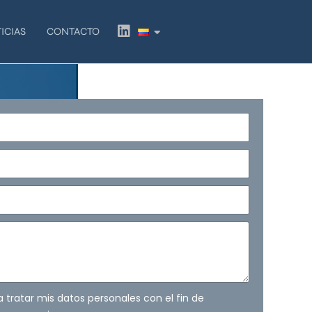
L
ICIAS
CONTACTO
i
n
k
e
d
i
n
ra tratar mis datos personales con el fin de