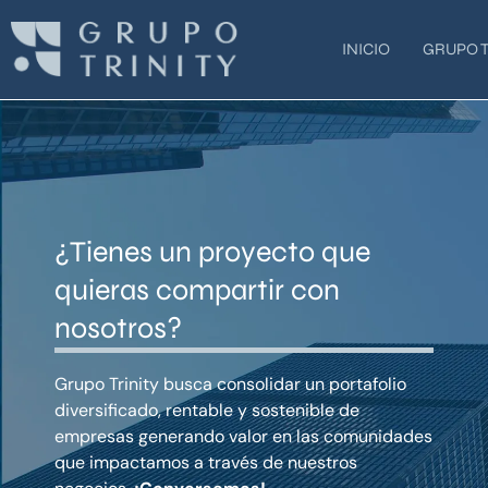
Ir
al
INICIO
GRUPO T
contenido
¿Tienes un proyecto que
quieras compartir con
nosotros?
Grupo Trinity busca consolidar un portafolio
diversificado, rentable y sostenible de
empresas generando valor en las comunidades
que impactamos a través de nuestros