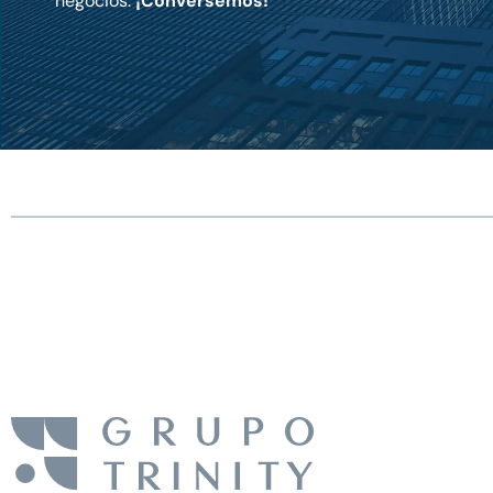
negocios.
¡Conversemos!