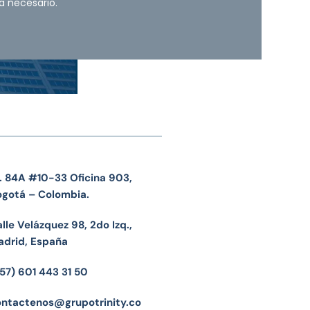
a necesario.
. 84A #10-33 Oficina 903,
ogotá – Colombia.
lle Velázquez 98, 2do Izq.,
adrid, España
57) 601 443 31 50
ontactenos@grupotrinity.co