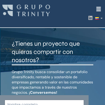
Ir
Men
al
contenido
L
i
n
k
e
d
¿Tienes un proyecto que
i
n
quieras compartir con
nosotros?
Grupo Trinity busca consolidar un portafolio
diversificado, rentable y sostenible de
empresas generando valor en las comunidades
que impactamos a través de nuestros
negocios.
¡Conversemos!
Nombre