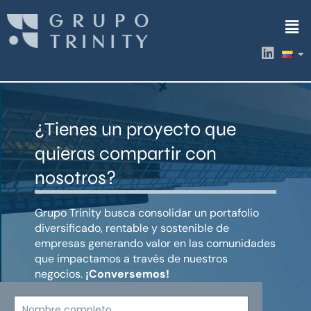
Ir
Men
al
contenido
L
i
n
k
e
d
¿Tienes un proyecto que
i
n
quieras compartir con
nosotros?
Grupo Trinity busca consolidar un portafolio
diversificado, rentable y sostenible de
empresas generando valor en las comunidades
que impactamos a través de nuestros
negocios.
¡Conversemos!
Nombre