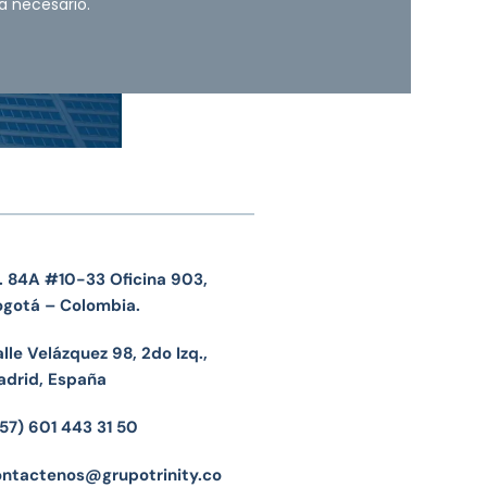
a necesario.
. 84A #10-33 Oficina 903,
ogotá – Colombia.
lle Velázquez 98, 2do Izq.,
adrid, España
57) 601 443 31 50
ontactenos@grupotrinity.co