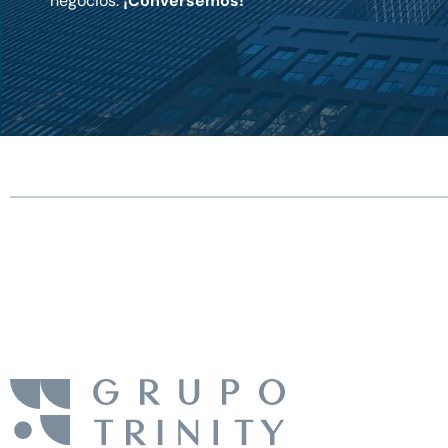
negocios.
¡Conversemos!