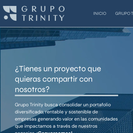
Ir
al
INICIO
GRUPO T
contenido
¿Tienes un proyecto que
quieras compartir con
nosotros?
Grupo Trinity busca consolidar un portafolio
diversificado, rentable y sostenible de
empresas generando valor en las comunidades
que impactamos a través de nuestros