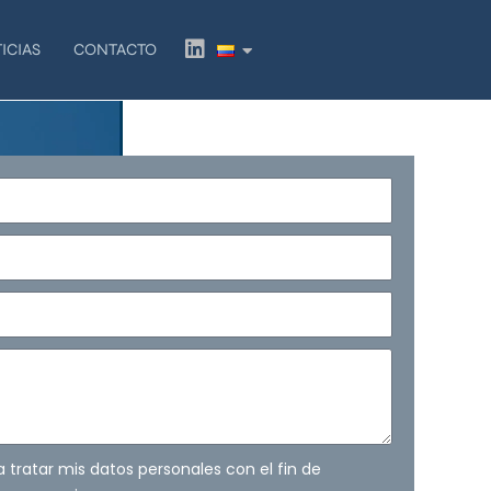
L
ICIAS
CONTACTO
i
n
k
e
d
i
n
ra tratar mis datos personales con el fin de