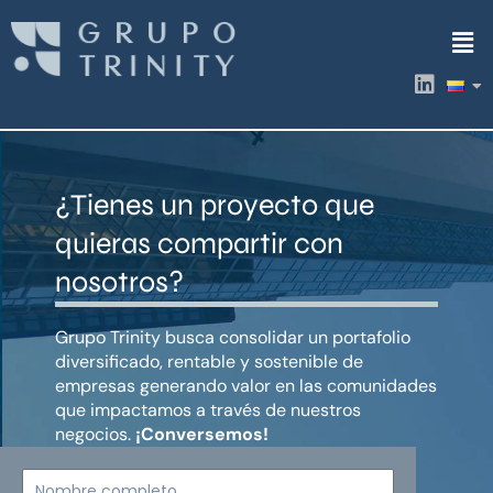
Ir
Men
al
contenido
L
i
n
k
e
d
¿Tienes un proyecto que
i
n
quieras compartir con
nosotros?
Grupo Trinity busca consolidar un portafolio
diversificado, rentable y sostenible de
empresas generando valor en las comunidades
que impactamos a través de nuestros
negocios.
¡Conversemos!
Nombre