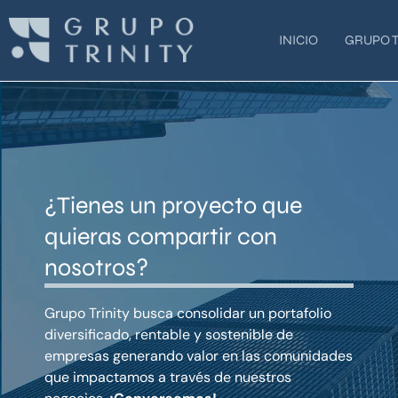
Ir
al
INICIO
GRUPO T
contenido
¿Tienes un proyecto que
quieras compartir con
nosotros?
Grupo Trinity busca consolidar un portafolio
diversificado, rentable y sostenible de
empresas generando valor en las comunidades
que impactamos a través de nuestros