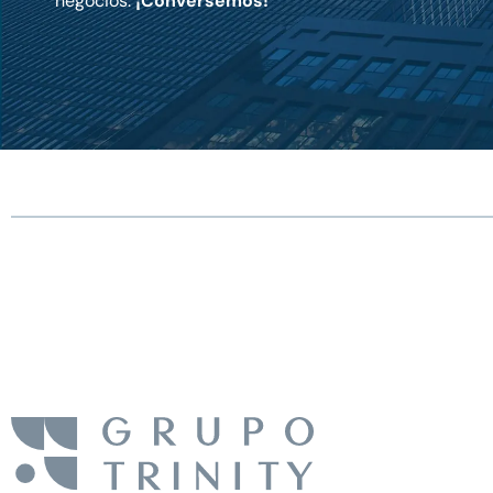
negocios.
¡Conversemos!