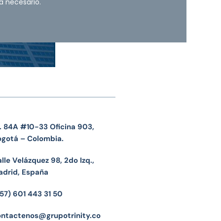
a necesario.
. 84A #10-33 Oficina 903,
ogotá – Colombia.
lle Velázquez 98, 2do Izq.,
adrid, España
57) 601 443 31 50
ontactenos@grupotrinity.co