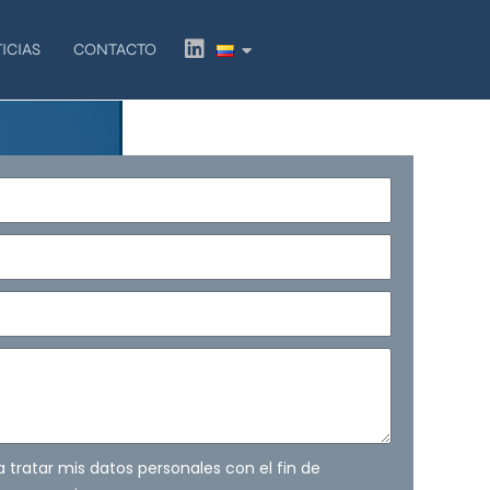
L
ICIAS
CONTACTO
i
n
k
e
d
i
n
ra tratar mis datos personales con el fin de