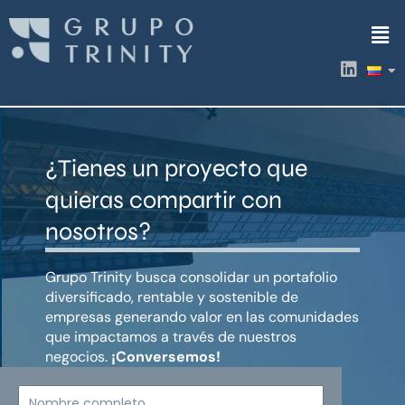
Ir
Men
al
contenido
L
i
n
k
e
d
¿Tienes un proyecto que
i
n
quieras compartir con
nosotros?
Grupo Trinity busca consolidar un portafolio
diversificado, rentable y sostenible de
empresas generando valor en las comunidades
que impactamos a través de nuestros
negocios.
¡Conversemos!
Nombre