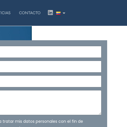
L
ICIAS
CONTACTO
i
n
k
e
d
i
n
ra tratar mis datos personales con el fin de