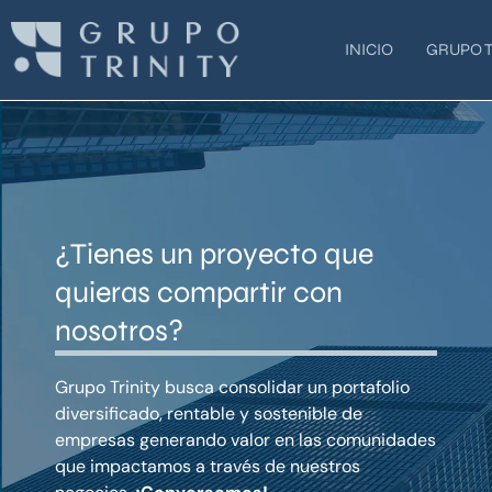
Ir
al
INICIO
GRUPO T
contenido
¿Tienes un proyecto que
quieras compartir con
nosotros?
Grupo Trinity busca consolidar un portafolio
diversificado, rentable y sostenible de
empresas generando valor en las comunidades
que impactamos a través de nuestros