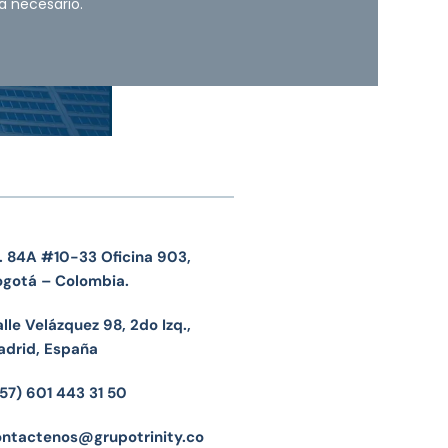
a necesario.
. 84A #10-33 Oficina 903,
ogotá – Colombia.
lle Velázquez 98, 2do Izq.,
adrid, España
57) 601 443 31 50
ontactenos@grupotrinity.co