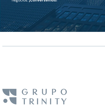
negocios.
¡Conversemos!